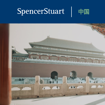
Skip
to
中国
Main
Content