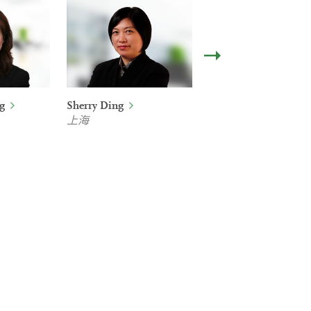
g
Sherry Ding
Ernest Jiang
上海
香港