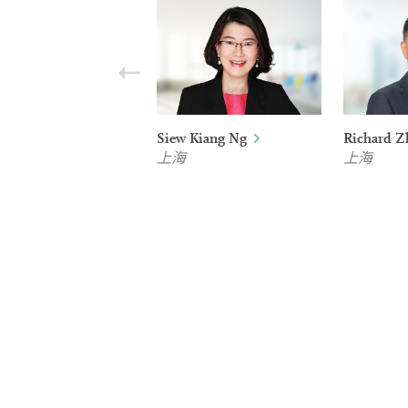
Siew Kiang Ng
Richard Z
上海
上海