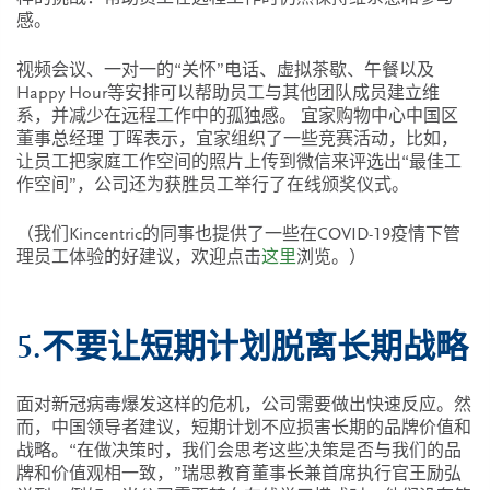
感。
视频会议、一对一的“关怀”电话、虚拟茶歇、午餐以及
Happy Hour等安排可以帮助员工与其他团队成员建立维
系，并减少在远程工作中的孤独感。 宜家购物中心中国区
董事总经理 丁晖表示，宜家组织了一些竞赛活动，比如，
让员工把家庭工作空间的照片上传到微信来评选出“最佳工
作空间”，公司还为获胜员工举行了在线颁奖仪式。
（我们Kincentric的同事也提供了一些在COVID-19疫情下管
理员工体验的好建议，欢迎点击
这里
浏览。）
5.不要让短期计划脱离长期战略
面对新冠病毒爆发这样的危机，公司需要做出快速反应。然
而，中国领导者建议，短期计划不应损害长期的品牌价值和
战略。“在做决策时，我们会思考这些决策是否与我们的品
牌和价值观相一致，”瑞思教育董事长兼首席执行官王励弘