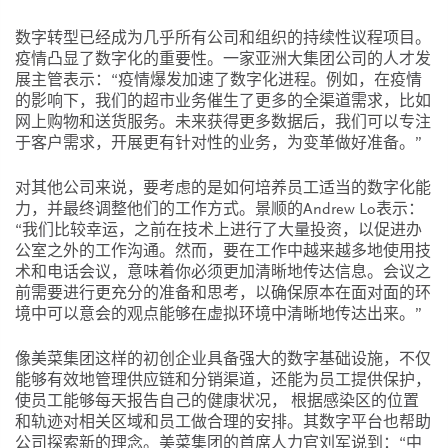
数字转型已经成为几乎所有公司和组织的持续性议程项目。
疫情凸显了数字化的重要性。一家亚洲大集团公司的人才发
展主管表示：“疫情爆发加速了数字化进程。例如，在疫情
的影响下，我们的超市业务催生了更多的全渠道需求，比如
网上购物和送货服务。未来获得更多数据后，我们可以专注
于客户需求，开展更有针对性的业务，为变革做好准备。”
对其他公司来说，要考虑的是如何培养员工适当的数字化能
力，并最终调整他们的工作方式。景顺的Andrew Lo表示：
“我们比较幸运，之前在技术上进行了大量投资，以促进办
公室之外的工作沟通。然而，要在工作中越来越多地使用技
术和电话会议，意味着你必须更加清晰地传达信息。会议之
前需要进行更充分的准备和思考，以确保原本在面对面的环
境中可以意会的观点能够在虚拟环境中清晰地传达出来。”
像美菜集团这样的初创企业具备强大的数字基础设施，不仅
能够有效地管理供应链和分销渠道，还能为员工提供保护，
使员工能够每天报告自己的健康状况， 根据感染区的位置
和轨迹对相关区域和员工做合理的安排。其数字平台也帮助
公司探索新的理念。美菜集团的首席人力官刘军说到：“中