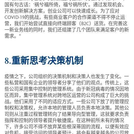
国有句古话：‘祸兮福所倚，福兮祸所伏’。通过发现机会、
开发创新解决方案，创业公司可以快速成长。为了应对
COVID-19的挑战，有些商业客户的合作渠道不得不停止运
营，我们开始尝试直接向终端顾客（B2C）送货。在完善这
一新业务线的同时，我们还组建了几个团队来满足客户的新
需求。”
8.重新思考决策机制
疫情之下，公司组织的决策机制和决策人也发生了变化。一
些私营和国有企业的领导者分享了他们的观点。传统上，这
些公司采用集中控制的管理系统。由于新冠病毒的情况因地
区而异，集中管理系统对跨地区运营的公司构成了巨大的挑
战。他们采用了不同的适应方式。一些公司下放了的管理控
制权和决策权，允许本地的管理人员负责本地决策。其他公
司则从注重过程管理转向了结果导向型管理，这就要求负责
指挥和控制的领导者提升敏捷度。在这种前所未有的情况
下，许多公司不得不放弃某些根深蒂固的流程，以便有效应
对危机。接受访问的领导者预计，将会有越来越多的公司放