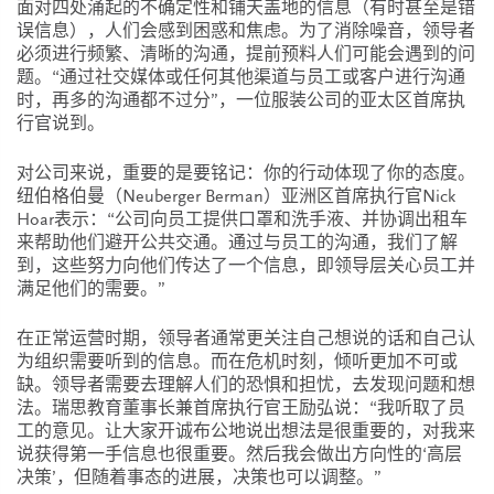
面对四处涌起的不确定性和铺天盖地的信息（有时甚至是错
误信息），人们会感到困惑和焦虑。为了消除噪音，领导者
必须进行频繁、清晰的沟通，提前预料人们可能会遇到的问
题。“通过社交媒体或任何其他渠道与员工或客户进行沟通
时，再多的沟通都不过分”，一位服装公司的亚太区首席执
行官说到。
对公司来说，重要的是要铭记：你的行动体现了你的态度。
纽伯格伯曼（Neuberger Berman）亚洲区首席执行官Nick
Hoar表示：“公司向员工提供口罩和洗手液、并协调出租车
来帮助他们避开公共交通。通过与员工的沟通，我们了解
到，这些努力向他们传达了一个信息，即领导层关心员工并
满足他们的需要。”
在正常运营时期，领导者通常更关注自己想说的话和自己认
为组织需要听到的信息。而在危机时刻，倾听更加不可或
缺。领导者需要去理解人们的恐惧和担忧，去发现问题和想
法。瑞思教育董事长兼首席执行官王励弘说：“我听取了员
工的意见。让大家开诚布公地说出想法是很重要的，对我来
说获得第一手信息也很重要。然后我会做出方向性的‘高层
决策’，但随着事态的进展，决策也可以调整。”